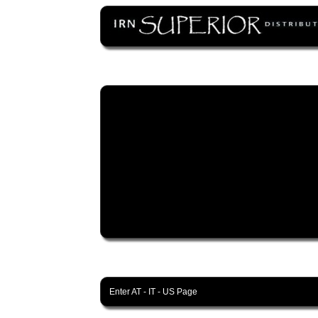
Enter
AT
-
IT
-
US
Page